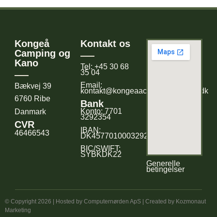
Kongeå
Kontakt os
Camping og
Kano
Tel: +45 30 68
35 04
Email:
Bækvej 39
kontakt@kongeaacampingogkano.dk
6760 Ribe
Bank
Konto: 7701
Danmark
3292354
CVR
IBAN:
46466543
DK4577010003292354
BIC/SWIFT:
SYBKDK22
Generelle
betingelser
© Copyright 2026 | Hosted by
Computernørden ApS
| Created by
Kozmonaut
Marketing