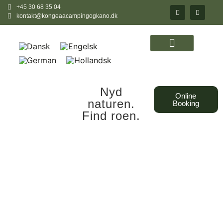
+45 30 68 35 04
kontakt@kongeaacampingogkano.dk
Nyd
Online
naturen.
Booking
Find roen.
Shelters