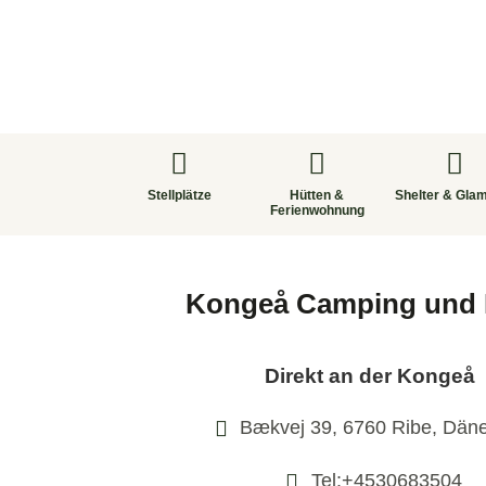
Stellplätze
Hütten &
Shelter & Gla
Ferienwohnung
Kongeå Camping und
Direkt an der Kongeå
Bækvej 39, 6760 Ribe, Dän
Tel:+4530683504