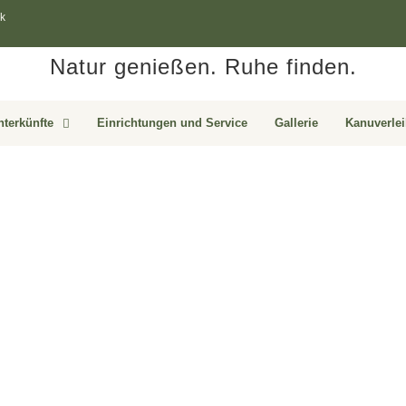
k
Natur genießen. Ruhe finden.
nterkünfte
Einrichtungen und Service
Gallerie
Kanuverle
 Kanu
Naturcampingplatz
tem Zugang zur