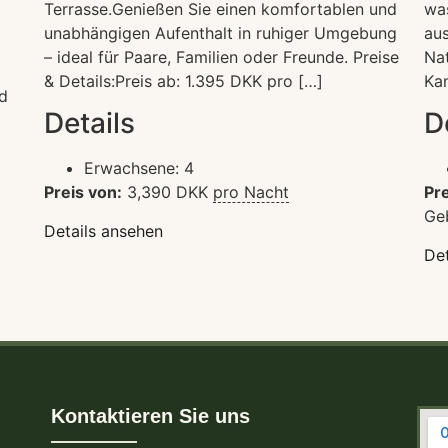
Terrasse.Genießen Sie einen komfortablen und
wa
unabhängigen Aufenthalt in ruhiger Umgebung
aus
– ideal für Paare, Familien oder Freunde. Preise
Nat
& Details:Preis ab: 1.395 DKK pro […]
Kan
d
Details
D
Erwachsene:
4
Preis von:
3,390
DKK
pro Nacht
Pre
Ge
Details ansehen
Det
Kontaktieren Sie uns