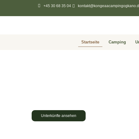
+45 30 68 35 04
kontakt@kongeaacampingogkano.d
Startseite
Camping
U
Willkommen bei
Kongeå Camping und
Kongeå Camping und Kanu ist ein idyllischer kleiner 
in der Nähe der historischen Stadt Ribe und mit direk
Kongeå.
Unterkünfte ansehen
Kanuverleih