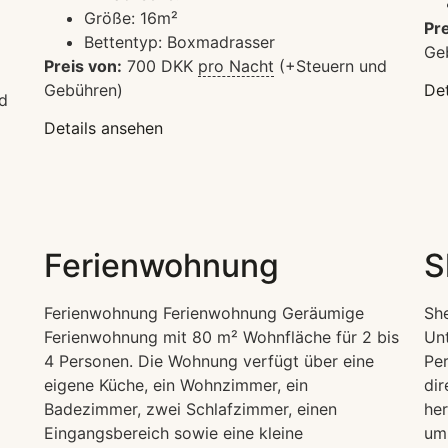
Größe:
16m²
Pre
Bettentyp:
Boxmadrasser
Ge
Preis von:
700
DKK
pro Nacht
(+Steuern und
Gebühren)
Det
d
Details ansehen
Ferienwohnung
S
Ferienwohnung Ferienwohnung Geräumige
She
Ferienwohnung mit 80 m² Wohnfläche für 2 bis
Unt
4 Personen. Die Wohnung verfügt über eine
Per
eigene Küche, ein Wohnzimmer, ein
dir
Badezimmer, zwei Schlafzimmer, einen
her
Eingangsbereich sowie eine kleine
uml