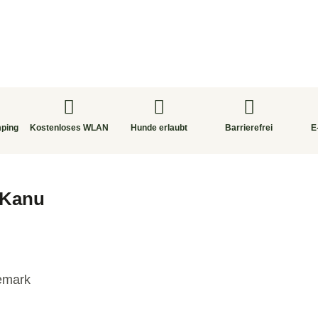
mping
Kostenloses WLAN
Hunde erlaubt
Barrierefrei
E
 Kanu
emark